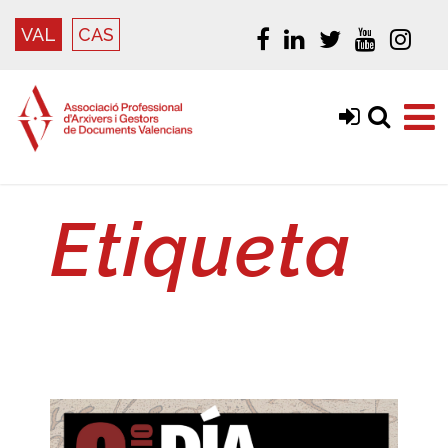
VAL
CAS
Etiqueta
archivos valencianos