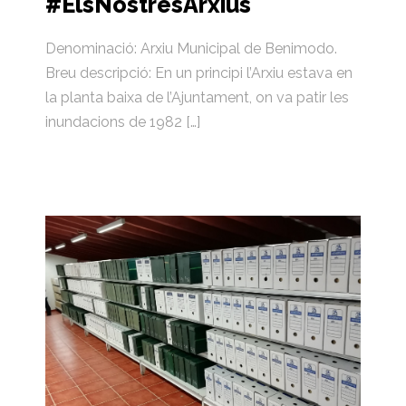
#ElsNostresArxius
Denominació: Arxiu Municipal de Benimodo.
Breu descripció: En un principi l’Arxiu estava en
la planta baixa de l’Ajuntament, on va patir les
inundacions de 1982 […]