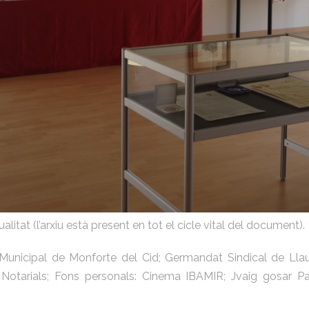
litat (l’arxiu està present en tot el cicle vital del document).
Municipal de Monforte del Cid; Germandat Sindical de Ll
 Notarials; Fons personals: Cinema IBAMIR; Jvaig gosar Pas