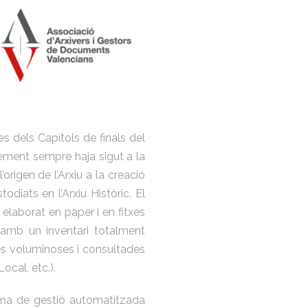
es dels Capítols de finals del
lement sempre haja sigut a la
origen de l’Arxiu a la creació
diats en l’Arxiu Històric. El
m elaborat en paper i en fitxes
 amb un inventari totalment
és voluminoses i consultades
cal, etc.).
orma de gestió automatitzada