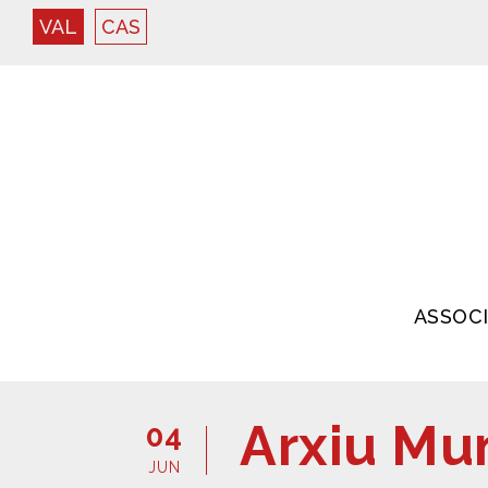
VAL
CAS
ASSOC
Arxiu Mun
04
JUN