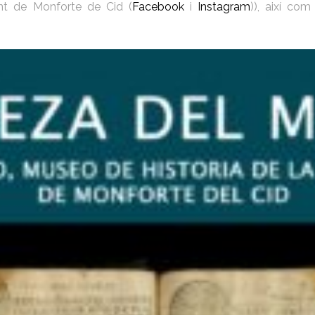
ment de Monforte de Cid (
Facebook
i
Instagram
)), així co