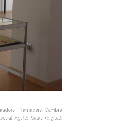
auradors i Ramaders; Cambra
cual Agulló Salas (digital);