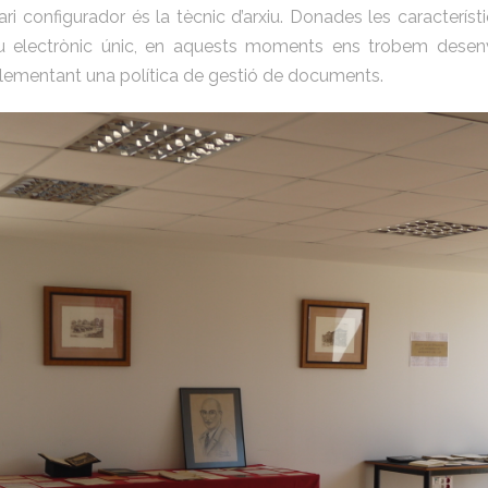
ari configurador és la tècnic d’arxiu. Donades les caracterís
rxiu electrònic únic, en aquests moments ens trobem des
implementant una política de gestió de documents.