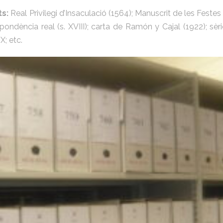
s:
Real Privilegi d’Insaculació (1564); Manuscrit de les Festes
ondència real (s. XVIII); carta de Ramón y Cajal (1922); sèr
X; etc.