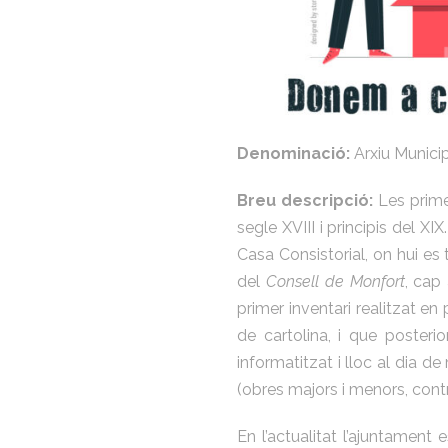
Denominació:
Arxiu Municip
Breu descripció:
Les primer
segle XVIII i principis del 
Casa Consistorial, on hui es 
del
Consell de Monfort
, cap
primer inventari realitzat en 
de cartolina, i que poster
informatitzat i lloc al dia
(obres majors i menors, cont
En l’actualitat l’ajuntamen