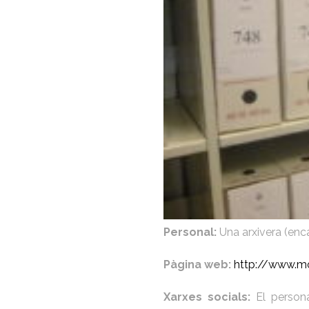
Personal:
Una arxivera (enca
Pàgina web:
http://www.mo
Xarxes socials:
El persona