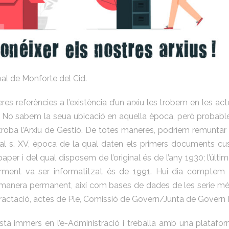
al de Monforte del Cid.
es referències a l’existència d’un arxiu les trobem en les act
XIX. No sabem la seua ubicació en aquella època, però probab
troba l’Arxiu de Gestió. De totes maneres, podríem remuntar l’
 al s. XV, època de la qual daten els primers documents custo
paper i del qual disposem de l’original és de l’any 1930; l’últi
iorment va ser informatitzat és de 1991. Hui dia comptem
 de manera permanent, així com bases de dades de les serie m
ractació, actes de Ple, Comissió de Govern/Junta de Govern Lo
t està immers en l’e-Administració i treballa amb una plataf