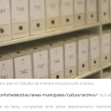
ra que no treballa de manera exclusiva per a l’arxiu).
nfortedelcid.es/areas-municipales/cultura/archivo/
(actual
l de l’arxiu comparteix amb altres departaments l’administ