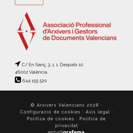
C/ En Sanç, 3, 1, 1. Despatx 10
46002 València
644 155 520
© Arxivers Valencians 2026
·
Configuració de cookies
·
Avís legal
·
Política de cookies
·
Política de
privacitat