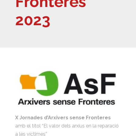
Fronteres
2023
X Jornades d’Arxivers sense Fronteres
amb el títol “El valor dels arxius en la reparació
a les víctimes”