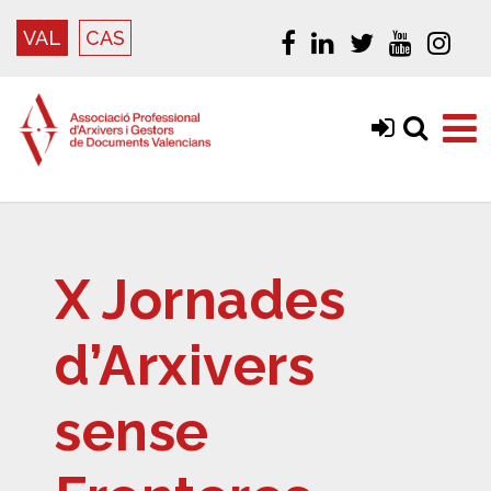
VAL
CAS
X Jornades
d’Arxivers
sense