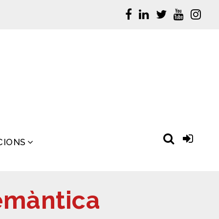
CIONS
emàntica