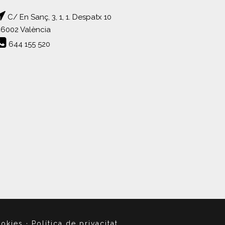
C/ En Sanç, 3, 1, 1. Despatx 10
6002 València
644 155 520
ookies
·
Política de privacitat