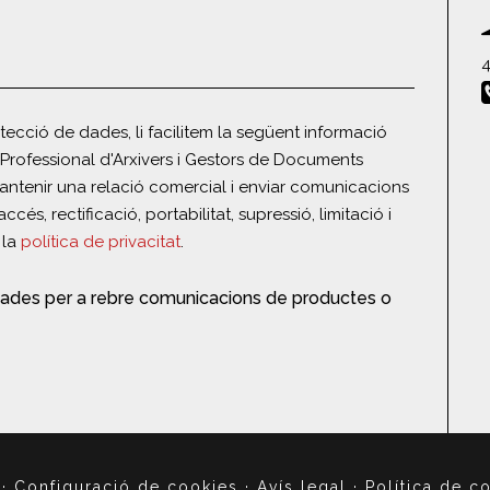
4
ecció de dades, li facilitem la següent informació
Professional d'Arxivers i Gestors de Documents
ntenir una relació comercial i enviar comunicacions
ccés, rectificació, portabilitat, supressió, limitació i
 la
política de privacitat
.
ades per a rebre comunicacions de productes o
·
Configuració de cookies
·
Avís legal
·
Política de c