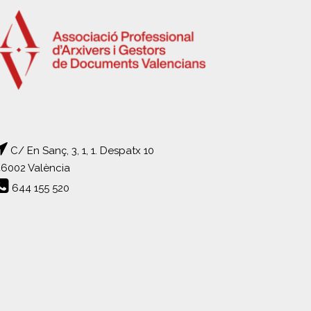
C/ En Sanç, 3, 1, 1. Despatx 10
6002 València
644 155 520