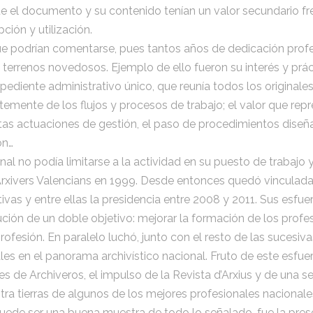
e el documento y su contenido tenían un valor secundario fr
ción y utilización.
ue podrían comentarse, pues tantos años de dedicación profe
 terrenos novedosos. Ejemplo de ello fueron su interés y prác
pediente administrativo único, que reunía todos los original
emente de los flujos y procesos de trabajo; el valor que re
ertas actuaciones de gestión, el paso de procedimientos dise
ón…
al no podía limitarse a la actividad en su puesto de trabajo y 
Arxivers Valencians en 1999. Desde entonces quedó vinculada
tivas y entre ellas la presidencia entre 2008 y 2011. Sus esfu
ión de un doble objetivo: mejorar la formación de los profes
fesión. En paralelo luchó, junto con el resto de las sucesivas 
les en el panorama archivístico nacional. Fruto de este esfuer
 de Archiveros, el impulso de la Revista d’Arxius y de una s
stra tierras de algunos de los mejores profesionales nacionale
puede ser una buena muestra de todo lo señalado, fue la pres