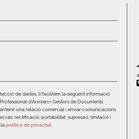
4
ecció de dades, li facilitem la següent informació
Professional d'Arxivers i Gestors de Documents
ntenir una relació comercial i enviar comunicacions
ccés, rectificació, portabilitat, supressió, limitació i
 la
política de privacitat
.