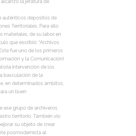
 alcanzó la jefatura de
de auténticos depósitos de
nes Territoriales. Para ello
s materiales, de su labor en
ulo que escribió: “Archivos
Este fue uno de los primeros
nformación y la Comunicación)
atoria intervención de los
a basculación de la
que, en determinados ámbitos,
para un buen
de ese grupo de archiveros
stro territorio. También vio
ejorar su objeto de crear
ente posmodernista al