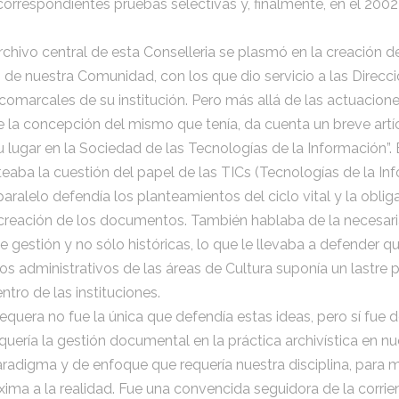
correspondientes pruebas selectivas y, finalmente, en el 2002
 archivo central de esta Conselleria se plasmó en la creación 
s de nuestra Comunidad, con los que dio servicio a las Direccio
comarcales de su institución. Pero más allá de las actuacione
de la concepción del mismo que tenía, da cuenta un breve artíc
 lugar en la Sociedad de las Tecnologías de la Información”. 
eaba la cuestión del papel de las TICs (Tecnologías de la I
paralelo defendía los planteamientos del ciclo vital y la oblig
 creación de los documentos. También hablaba de la necesari
e gestión y no sólo históricas, lo que le llevaba a defender 
os administrativos de las áreas de Cultura suponía un lastre 
tro de las instituciones.
uera no fue la única que defendía estas ideas, pero sí fue 
quería la gestión documental en la práctica archivística en nue
radigma y de enfoque que requería nuestra disciplina, para m
ima a la realidad. Fue una convencida seguidora de la corri