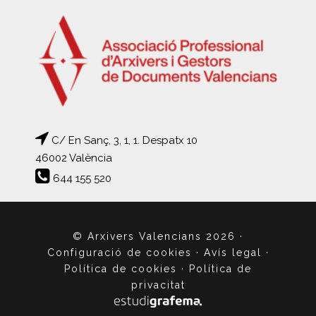
C/ En Sanç, 3, 1, 1. Despatx 10
46002 València
644 155 520
© Arxivers Valencians 2026
·
Configuració de cookies
·
Avís legal
·
Política de cookies
·
Política de
privacitat