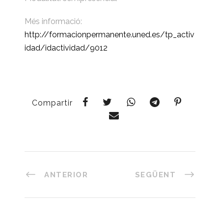
Més informació:
http://formacionpermanente.uned.es/tp_activ
idad/idactividad/9012
Compartir
ANTERIOR
SEGÜENT