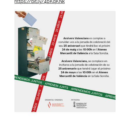
https://bit.ly/4bKqKNk