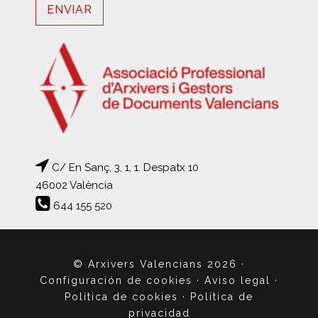
C/ En Sanç, 3, 1, 1. Despatx 10
46002 València
644 155 520
© Arxivers Valencians 2026
·
Configuración de cookies
·
Aviso legal
·
Política de cookies
·
Política de
privacidad