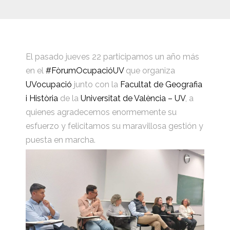
El pasado jueves 22 participamos un año más
en el
#FòrumOcupacióUV
que organiza
UVocupació
junto con la
Facultat de Geografia
i Història
de la
Universitat de València – UV
, a
quienes agradecemos enormemente su
esfuerzo y felicitamos su maravillosa gestión y
puesta en marcha.