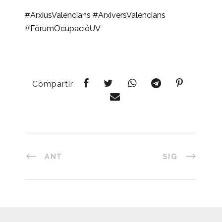
#ArxiusValencians
#ArxiversValencians
#FòrumOcupacióUV
Compartir
ANT
SIG